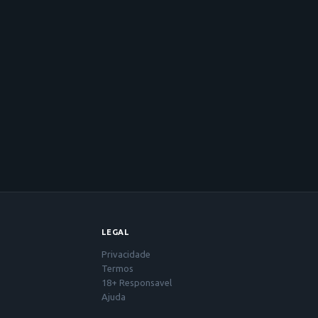
LEGAL
Privacidade
Termos
18+ Responsavel
Ajuda