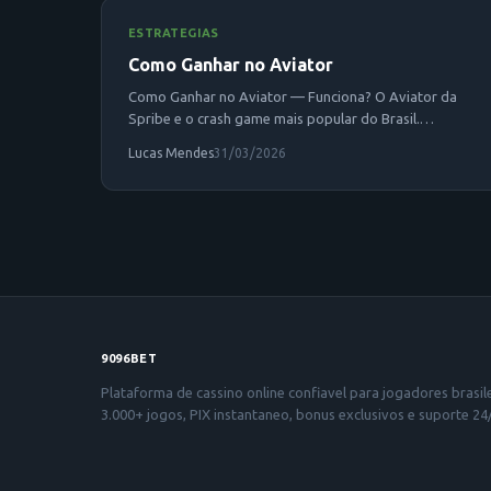
ESTRATEGIAS
Como Ganhar no Aviator
Como Ganhar no Aviator — Funciona? O Aviator da
Spribe e o crash game mais popular do Brasil.…
Lucas Mendes
31/03/2026
9096BET
Plataforma de cassino online confiavel para jogadores brasile
3.000+ jogos, PIX instantaneo, bonus exclusivos e suporte 24