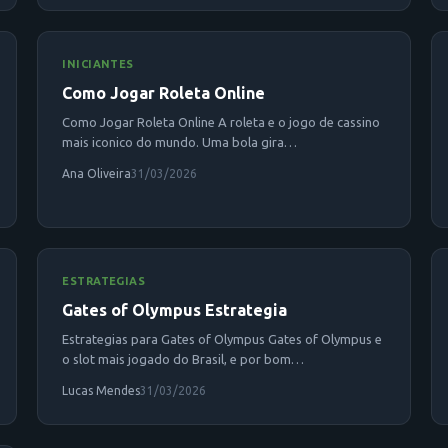
INICIANTES
Como Jogar Roleta Online
Como Jogar Roleta Online A roleta e o jogo de cassino
mais iconico do mundo. Uma bola gira…
Ana Oliveira
31/03/2026
ESTRATEGIAS
Gates of Olympus Estrategia
Estrategias para Gates of Olympus Gates of Olympus e
o slot mais jogado do Brasil, e por bom…
Lucas Mendes
31/03/2026